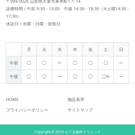
〒994-0026 山形県天童市東本町1-1-14
診療時間 / 午前 9:30 - 13:00 午後 14:30 - 18:30（※土曜14:30 -
17:30）
休診日 / 水曜・日曜・祝祭日
月
火
水
木
金
土
日
午前
◯
◯
ー
◯
◯
◯
ー
午後
◯
◯
ー
◯
◯
◯※
ー
HOME
施設基準
プライバシーポリシー
サイトマップ
Copyright © 2019 もてき歯科クリニック