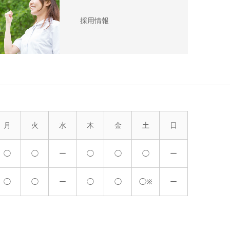
採用情報
月
火
水
木
金
土
日
◯
◯
ー
◯
◯
◯
ー
◯
◯
ー
◯
◯
◯※
ー