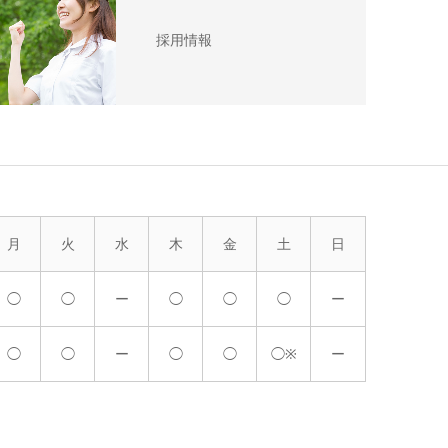
採用情報
月
火
水
木
金
土
日
◯
◯
ー
◯
◯
◯
ー
◯
◯
ー
◯
◯
◯※
ー