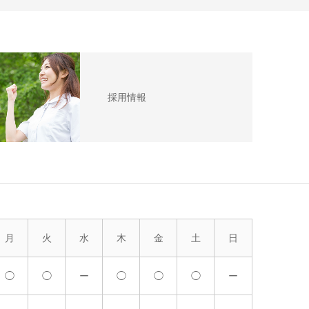
採用情報
月
火
水
木
金
土
日
◯
◯
ー
◯
◯
◯
ー