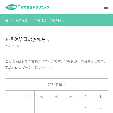
ーム
お知らせ
10月休診日のお知らせ
HOME
お知らせ
10月休診日のお知らせ
2021.10.5
クリニックについて
こんにちはもてき歯科クリニックです、10月休診日のお知らせです。
診療内容
下記カレンダーをご覧ください。
スタッフ紹介
2021年10月
採用情報
日
月
火
水
木
金
土
1
2